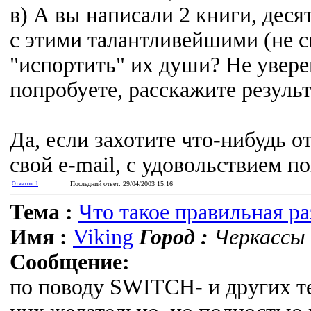
в) А вы написали 2 книги, деся
с этими талантливейшими (не сп
"испортить" их души? Не увере
попробуете, расскажите результа
Да, если захотите что-нибудь о
свой e-mail, с удовольствием по
Последний ответ: 29/04/2003 15:16
Ответов: 1
Тема :
Что такое правильная р
Имя :
Viking
Город :
Черкассы 
Сообщение:
по поводу SWITCH- и других те