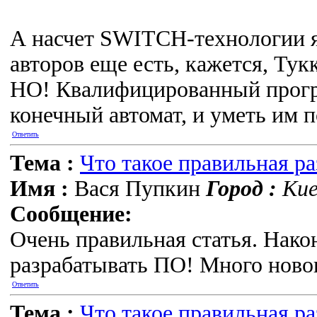
А насчет SWITCH-технологии я 
авторов еще есть, кажется, Тук
НО! Квалифицированный програ
конечный автомат, и уметь им п
Ответить
Тема :
Что такое правильная р
Имя :
Вася Пупкин
Город :
Кие
Сообщение:
Очень правильная статья. Нако
разрабатывать ПО! Много новог
Ответить
Тема :
Что такое правильная р