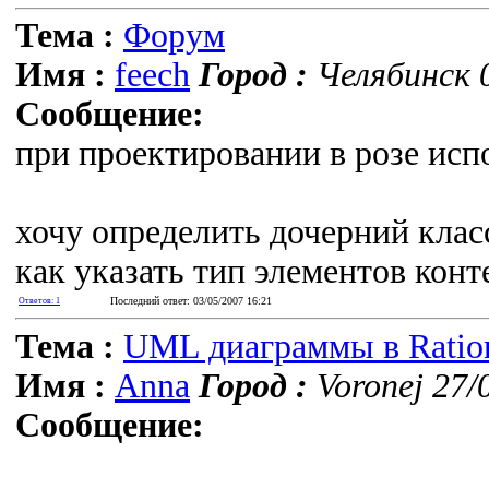
Тема :
Форум
Имя :
feech
Город :
Челябинск 0
Сообщение:
при проектировании в розе ис
хочу определить дочерний класс 
как указать тип элементов конт
Последний ответ: 03/05/2007 16:21
Ответов: 1
Тема :
UML диаграммы в Ration
Имя :
Anna
Город :
Voronej 27/
Сообщение: