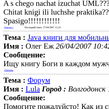
A s chego nachat izuchat UML??
Chitat knigi ili luchshe praktika?
Spasigo!!!!!!!!!!!!
Последний ответ: 27/04/2007 12:24
Ответов: 1
Тема :
Java книги для мобильн
Имя :
Олег Еж
26/04/2007 10:4
Сообщение:
Ищу книгу Боги в каждом муж
Ответить
Тема :
Форум
Имя :
Lula
Город :
Волгодонск 
Сообщение:
Помогите пожалуйсто! Как из 