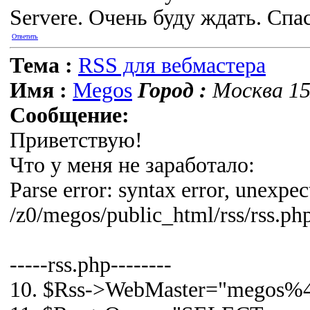
Servere. Очень буду ждать. Спа
Ответить
Тема :
RSS для вебмастера
Имя :
Megos
Город :
Москва 15
Сообщение:
Приветствую!
Что у меня не заработало:
Parse error: syntax error, unexp
/z0/megos/public_html/rss/rss.php
-----rss.php--------
10. $Rss->WebMaster="megos%4