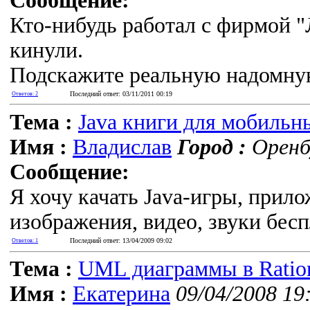
Сообщение:
Кто-нибудь работал с фирмой "
кинули.
Подскажите реальную надомную 
Последний ответ: 03/11/2011 00:19
Ответов: 2
Тема :
Java книги для мобильн
Имя :
Владислав
Город :
Оренбу
Сообщение:
Я хочу качать Java-игры, прило
изображения, видео, звуки бесп
Последний ответ: 13/04/2009 09:02
Ответов: 1
Тема :
UML диаграммы в Ration
Имя :
Екатерина
09/04/2008 19