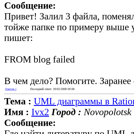
Сообщение:
Привет! Залил 3 файла, поменял
тойже папке по примеру выше у
пишет:
FROM blog failed
В чем дело? Помогите. Заранее
Последний ответ: 29/02/2008 09:08
Ответов: 1
Тема :
UML диаграммы в Ration
Имя :
Ivx2
Город :
Novopolotsk 
Сообщение:
Где найти литературу по UML д