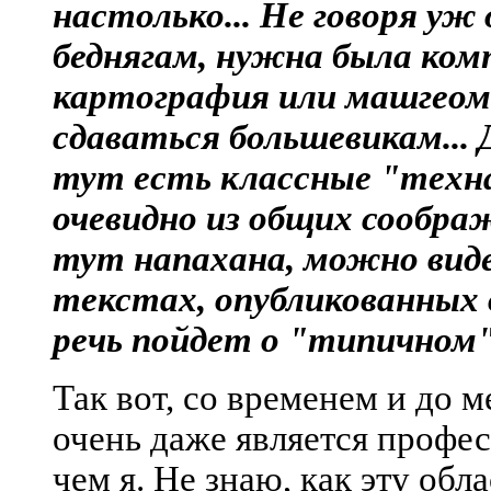
настолько... Не говоря уж 
беднягам, нужна была ком
картография или машгеоме
сдаваться большевикам... 
тут есть классные "техн
очевидно из общих соображ
тут напахана, можно виде
текстах, опубликованных в
речь пойдет о "типичном
Так вот, со временем и до 
очень даже является профес
чем я. Не знаю, как эту обла