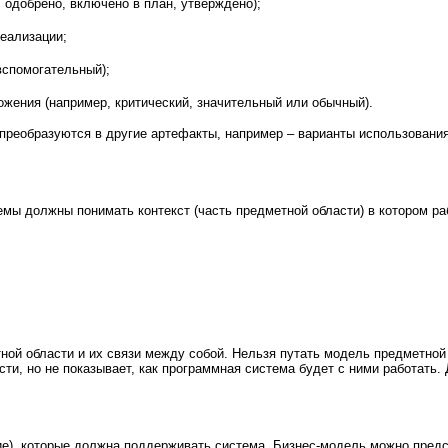
 одобрено, включено в план, утверждено);
реализации;
вспомогательный);
ожения (например, критический, значительный или обычный).
 преобразуются в другие артефакты, например – варианты использовани
емы должны понимать контекст (часть предметной области) в котором ра
ой области и их связи между собой. Нельзя путать модель предметной
ти, но не показывает, как программная система будет с ними работать.
), которые должна поддерживать система. Бизнес-модель можно предс