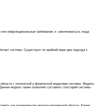
я или нефункциональные требования, и
увеличиваться, когда
ботает система. Существует по крайней мере два подхода к
 области с логической и физической моделями системы. Модель
 Данная модель также позволяет составить глоссарий системы
тавить как подмножество модели предметной области. Кроме