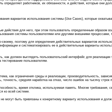
ль определяет работников, их обязанности, и действия, которые они до
вания вариантов использования системы (
Use
Cases
), которые охватыв
е действия для него, при этом пользователь определенным образом вза
льзования системы пользователями или другими внешними процессами, 
о-своему, поэтому для определения действительных вариантов использ
нформации и систематизировать ее в действительные варианты использо
ь, как должен выглядеть пользовательский интерфейс для реализации т
на тестирование пользователям.
ема, как ограничения среды и реализации, производительность, зависи
ь, точность, средняя наработка на отказ, число ошибок на тысячу строк
способность, время отклика, используемая память. Многие требования,
ся ко всей системе.
 не могут быть привязаны к конкретному варианту использования и до