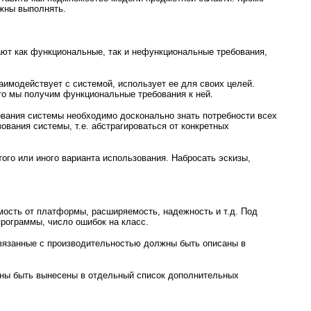
лжны выполнять.
ают как функциональные, так и нефункциональные требования,
имодействует с системой, использует ее для своих целей.
то мы получим функциональные требования к ней.
ования системы необходимо досконально знать потребности всех
вания системы, т.е. абстрагироваться от конкретных
ого или иного варианта использования. Набросать эскизы,
мость от платформы, расширяемость, надежность и т.д. Под
 программы, число ошибок на класс.
 связанные с производительностью должны быть описаны в
лжны быть вынесены в отдельный список дополнительных